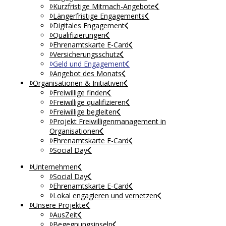
Kurzfristige Mitmach-Angebote
Längerfristige Engagements
Digitales Engagement
Qualifizierungen
Ehrenamtskarte E-Card
Versicherungsschutz
Geld und Engagement
Angebot des Monats
Organisationen & Initiativen
Freiwillige finden
Freiwillige qualifizieren
Freiwillige begleiten
Projekt Freiwilligenmanagement in
Organisationen
Ehrenamtskarte E-Card
Social Day
Unternehmen
Social Day
Ehrenamtskarte E-Card
Lokal engagieren und vernetzen
Unsere Projekte
AusZeit
Begegnungsinseln