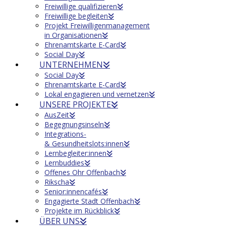
Freiwillige qualifizieren
Freiwillige begleiten
Projekt Freiwilligenmanagement
in Organisationen
Ehrenamtskarte E-Card
Social Day
UNTERNEHMEN
Social Day
Ehrenamtskarte E-Card
Lokal engagieren und vernetzen
UNSERE PROJEKTE
AusZeit
Begegnungsinseln
Integrations-
& Gesundheitslots:innen
Lernbegleiter:innen
Lernbuddies
Offenes Ohr Offenbach
Rikscha
Senior:innencafés
Engagierte Stadt Offenbach
Projekte im Rückblick
ÜBER UNS