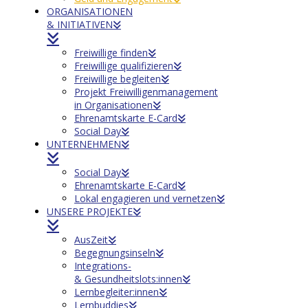
ORGANISATIONEN
& INITIATIVEN
Freiwillige finden
Freiwillige qualifizieren
Freiwillige begleiten
Projekt Freiwilligenmanagement
in Organisationen
Ehrenamtskarte E-Card
Social Day
UNTERNEHMEN
Social Day
Ehrenamtskarte E-Card
Lokal engagieren und vernetzen
UNSERE PROJEKTE
AusZeit
Begegnungsinseln
Integrations-
& Gesundheitslots:innen
Lernbegleiter:innen
Lernbuddies