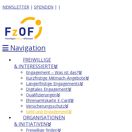
NEWSLETTER
|
SPENDEN
|
|
Navigation
FREIWILLIGE
& INTERESSIERTE
Engagement – Was ist das?
Kurzfristige Mitmach-Angebote
Längerfristige Engagements
Digitales Engagement
Qualifizierungen
Ehrenamtskarte E-Card
Versicherungsschutz
Geld und Engagement
ORGANISATIONEN
& INITIATIVEN
Freiwillige finden