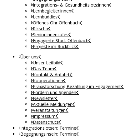
Integrations- & Gesundheitslots:innen
Lernbegleiter:innen
Lernbuddies
Offenes Ohr Offenbach
Rikscha
Senior:innencafés
Engagierte Stadt Offenbach
Projekte im Rückblick
Über uns
Unser Leitbild
Das Team
Kontakt & Anfahrt
Kooperationen
Praxisforschung Bezahlung im Engagement
Fördern und Spenden
Newsletter
Aktuelle Meldungen
Veranstaltungen
Impressum
Datenschutz
Integrationslotsen: Termine
Begegnungsinseln: Termine