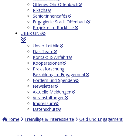
Offenes Ohr Offenbach
Rikscha
Senior:innencafés
Engagierte Stadt Offenbach
Projekte im Rückblick
ÜBER UNS
Unser Leitbild
Das Team
Kontakt & Anfahrt
Kooperationen
Praxisforschung
Bezahlung im Engagement
Fördern und Spenden
Newsletter
Aktuelle Meldungen
Veranstaltungen
Impressum
Datenschutz
Home
Freiwillige & Interessierte
Geld und Engagement