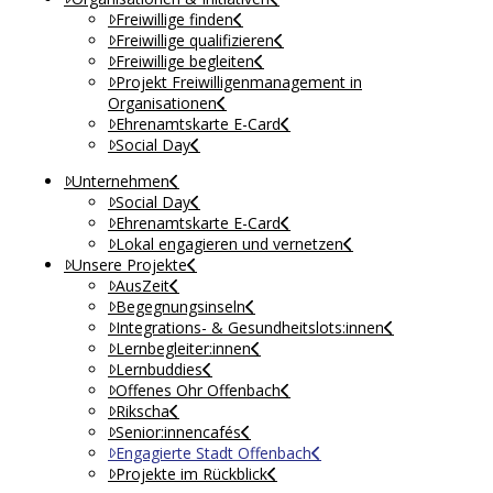
Freiwillige finden
Freiwillige qualifizieren
Freiwillige begleiten
Projekt Freiwilligenmanagement in
Organisationen
Ehrenamtskarte E-Card
Social Day
Unternehmen
Social Day
Ehrenamtskarte E-Card
Lokal engagieren und vernetzen
Unsere Projekte
AusZeit
Begegnungsinseln
Integrations- & Gesundheitslots:innen
Lernbegleiter:innen
Lernbuddies
Offenes Ohr Offenbach
Rikscha
Senior:innencafés
Engagierte Stadt Offenbach
Projekte im Rückblick