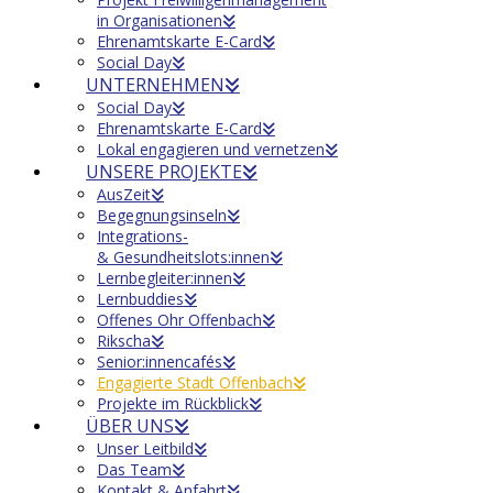
in Organisationen
Ehrenamtskarte E-Card
Social Day
UNTERNEHMEN
Social Day
Ehrenamtskarte E-Card
Lokal engagieren und vernetzen
UNSERE PROJEKTE
AusZeit
Begegnungsinseln
Integrations-
& Gesundheitslots:innen
Lernbegleiter:innen
Lernbuddies
Offenes Ohr Offenbach
Rikscha
Senior:innencafés
Engagierte Stadt Offenbach
Projekte im Rückblick
ÜBER UNS
Unser Leitbild
Das Team
Kontakt & Anfahrt