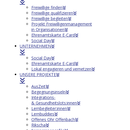
Freiwillige finden
Freiwillige qualifizieren
Freiwillige begleiten
Projekt Freiwilligenmanagement
in Organisationen
Ehrenamtskarte E-Card
Social Day
UNTERNEHMEN
Social Day
Ehrenamtskarte E-Card
Lokal engagieren und vernetzen
UNSERE PROJEKTE
AusZeit
Begegnungsinseln
Integrations-
& Gesundheitslots:innen
Lernbegleiter:innen
Lernbuddies
Offenes Ohr Offenbach
Rikscha