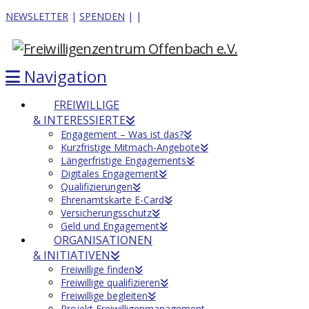
NEWSLETTER
|
SPENDEN
|
|
Navigation
FREIWILLIGE
& INTERESSIERTE
Engagement – Was ist das?
Kurzfristige Mitmach-Angebote
Längerfristige Engagements
Digitales Engagement
Qualifizierungen
Ehrenamtskarte E-Card
Versicherungsschutz
Geld und Engagement
ORGANISATIONEN
& INITIATIVEN
Freiwillige finden
Freiwillige qualifizieren
Freiwillige begleiten
Projekt Freiwilligenmanagement