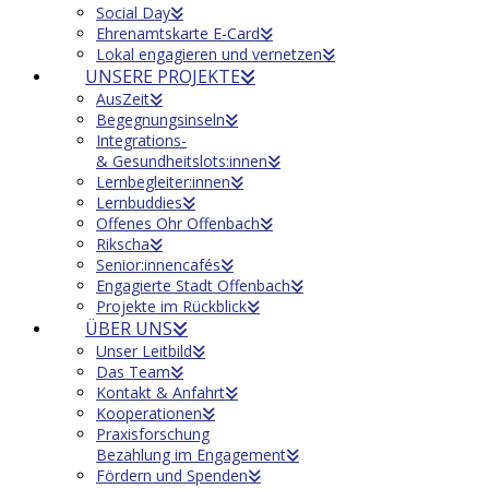
Social Day
Ehrenamtskarte E-Card
Lokal engagieren und vernetzen
UNSERE PROJEKTE
AusZeit
Begegnungsinseln
Integrations-
& Gesundheitslots:innen
Lernbegleiter:innen
Lernbuddies
Offenes Ohr Offenbach
Rikscha
Senior:innencafés
Engagierte Stadt Offenbach
Projekte im Rückblick
ÜBER UNS
Unser Leitbild
Das Team
Kontakt & Anfahrt
Kooperationen
Praxisforschung
Bezahlung im Engagement
Fördern und Spenden