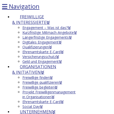
Navigation
FREIWILLIGE
& INTERESSIERTE
Engagement – Was ist das?
Kurzfristige Mitmach-Angebote
Längerfristige Engagements
Digitales Engagement
Qualifizierungen
Ehrenamtskarte E-Card
Versicherungsschutz
Geld und Engagement
ORGANISATIONEN
& INITIATIVEN
Freiwillige finden
Freiwillige qualifizieren
Freiwillige begleiten
Projekt Freiwilligenmanagement
in Organisationen
Ehrenamtskarte E-Card
Social Day
UNTERNEHMEN