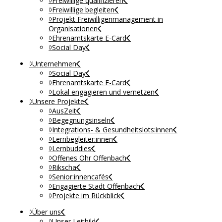
Freiwillige qualifizieren
Freiwillige begleiten
Projekt Freiwilligenmanagement in
Organisationen
Ehrenamtskarte E-Card
Social Day
Unternehmen
Social Day
Ehrenamtskarte E-Card
Lokal engagieren und vernetzen
Unsere Projekte
AusZeit
Begegnungsinseln
Integrations- & Gesundheitslots:innen
Lernbegleiter:innen
Lernbuddies
Offenes Ohr Offenbach
Rikscha
Senior:innencafés
Engagierte Stadt Offenbach
Projekte im Rückblick
Über uns
Unser Leitbild