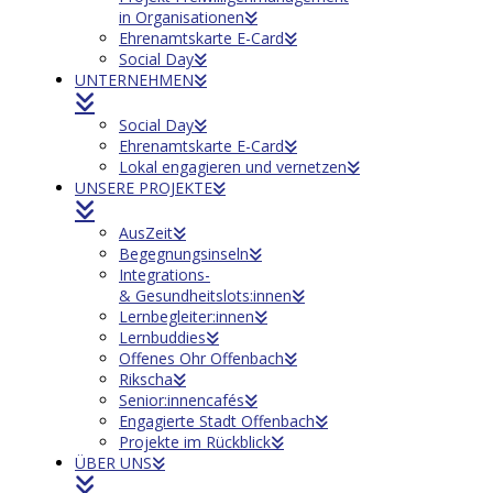
in Organisationen
Ehrenamtskarte E-Card
Social Day
UNTERNEHMEN
Social Day
Ehrenamtskarte E-Card
Lokal engagieren und vernetzen
UNSERE PROJEKTE
AusZeit
Begegnungsinseln
Integrations-
& Gesundheitslots:innen
Lernbegleiter:innen
Lernbuddies
Offenes Ohr Offenbach
Rikscha
Senior:innencafés
Engagierte Stadt Offenbach
Projekte im Rückblick
ÜBER UNS