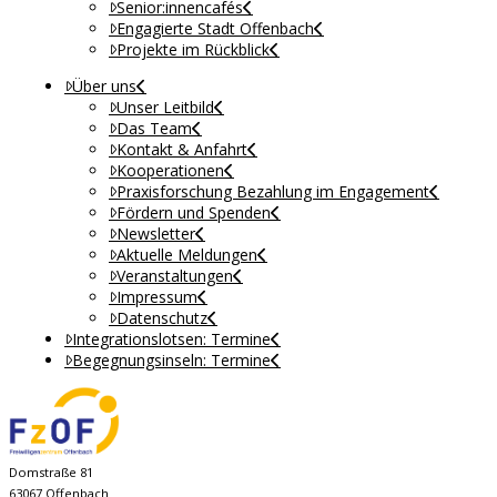
Senior:innencafés
Engagierte Stadt Offenbach
Projekte im Rückblick
Über uns
Unser Leitbild
Das Team
Kontakt & Anfahrt
Kooperationen
Praxisforschung Bezahlung im Engagement
Fördern und Spenden
Newsletter
Aktuelle Meldungen
Veranstaltungen
Impressum
Datenschutz
Integrationslotsen: Termine
Begegnungsinseln: Termine
Domstraße 81
63067 Offenbach