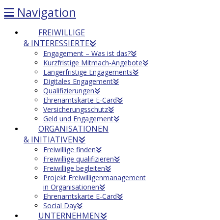
Navigation
FREIWILLIGE
& INTERESSIERTE
Engagement – Was ist das?
Kurzfristige Mitmach-Angebote
Längerfristige Engagements
Digitales Engagement
Qualifizierungen
Ehrenamtskarte E-Card
Versicherungsschutz
Geld und Engagement
ORGANISATIONEN
& INITIATIVEN
Freiwillige finden
Freiwillige qualifizieren
Freiwillige begleiten
Projekt Freiwilligenmanagement
in Organisationen
Ehrenamtskarte E-Card
Social Day
UNTERNEHMEN