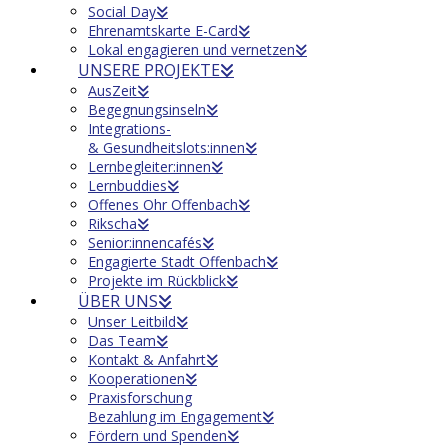
Social Day
Ehrenamtskarte E-Card
Lokal engagieren und vernetzen
UNSERE PROJEKTE
AusZeit
Begegnungsinseln
Integrations-
& Gesundheitslots:innen
Lernbegleiter:innen
Lernbuddies
Offenes Ohr Offenbach
Rikscha
Senior:innencafés
Engagierte Stadt Offenbach
Projekte im Rückblick
ÜBER UNS
Unser Leitbild
Das Team
Kontakt & Anfahrt
Kooperationen
Praxisforschung
Bezahlung im Engagement
Fördern und Spenden