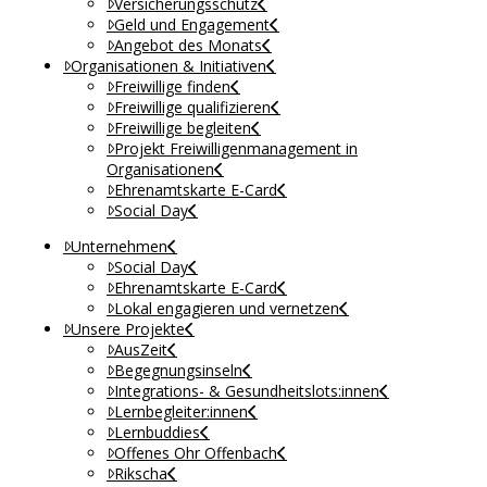
Versicherungsschutz
Geld und Engagement
Angebot des Monats
Organisationen & Initiativen
Freiwillige finden
Freiwillige qualifizieren
Freiwillige begleiten
Projekt Freiwilligenmanagement in
Organisationen
Ehrenamtskarte E-Card
Social Day
Unternehmen
Social Day
Ehrenamtskarte E-Card
Lokal engagieren und vernetzen
Unsere Projekte
AusZeit
Begegnungsinseln
Integrations- & Gesundheitslots:innen
Lernbegleiter:innen
Lernbuddies
Offenes Ohr Offenbach
Rikscha