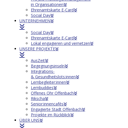
in Organisationen
Ehrenamtskarte E-Card
Social Day
UNTERNEHMEN
Social Day
Ehrenamtskarte E-Card
Lokal engagieren und vernetzen
UNSERE PROJEKTE
AusZeit
Begegnungsinseln
Integrations-
& Gesundheitslots:innen
Lernbegleiter:innen
Lernbuddies
Offenes Ohr Offenbach
Rikscha
Senior:innencafés
Engagierte Stadt Offenbach
Projekte im Rückblick
ÜBER UNS