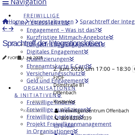
Navigation
FREIWILLIGE
Home
Veranstaltungen
Sprachtreff der Inte
& INTERESSIERTE
Engagement – Was ist das?
Kurzfristige Mitmach-Angebote
Sprachtreff der Integrationslotsen
Längerfristige Engagements
Digitales Engagement
FzOF
1. Juli 2025
Qualifizierungen
Ehrenamtskarte E-Card
2. Juni 2026 um 17:00 – 18:30
WANN:
Versicherungsschutz
FzOF
WO:
Geld und Engagement
Domstraße 81
ORGANISATIONEN
Offenbach
& INITIATIVEN
Freiwillige finden
Kostenlos
PREIS:
Freiwillige qualifizieren
Freiwilligenzentrum Offenbach
KONTAKT:
Freiwillige begleiten
069 82367039
Projekt Freiwilligenmanagement
E-Mail
in Organisationen