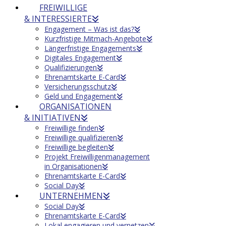
FREIWILLIGE
& INTERESSIERTE
Engagement – Was ist das?
Kurzfristige Mitmach-Angebote
Längerfristige Engagements
Digitales Engagement
Qualifizierungen
Ehrenamtskarte E-Card
Versicherungsschutz
Geld und Engagement
ORGANISATIONEN
& INITIATIVEN
Freiwillige finden
Freiwillige qualifizieren
Freiwillige begleiten
Projekt Freiwilligenmanagement
in Organisationen
Ehrenamtskarte E-Card
Social Day
UNTERNEHMEN
Social Day
Ehrenamtskarte E-Card
Lokal engagieren und vernetzen