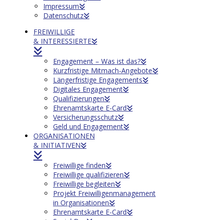
Impressum
Datenschutz
FREIWILLIGE
& INTERESSIERTE
Engagement – Was ist das?
Kurzfristige Mitmach-Angebote
Längerfristige Engagements
Digitales Engagement
Qualifizierungen
Ehrenamtskarte E-Card
Versicherungsschutz
Geld und Engagement
ORGANISATIONEN
& INITIATIVEN
Freiwillige finden
Freiwillige qualifizieren
Freiwillige begleiten
Projekt Freiwilligenmanagement
in Organisationen
Ehrenamtskarte E-Card