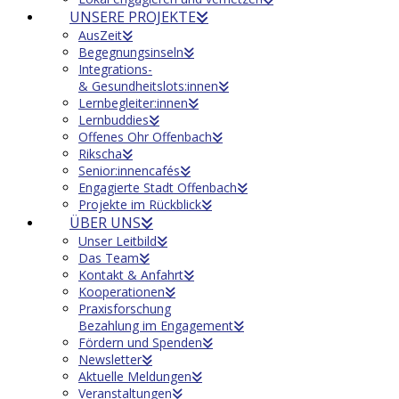
UNSERE PROJEKTE
AusZeit
Begegnungsinseln
Integrations-
& Gesundheitslots:innen
Lernbegleiter:innen
Lernbuddies
Offenes Ohr Offenbach
Rikscha
Senior:innencafés
Engagierte Stadt Offenbach
Projekte im Rückblick
ÜBER UNS
Unser Leitbild
Das Team
Kontakt & Anfahrt
Kooperationen
Praxisforschung
Bezahlung im Engagement
Fördern und Spenden
Newsletter
Aktuelle Meldungen
Veranstaltungen