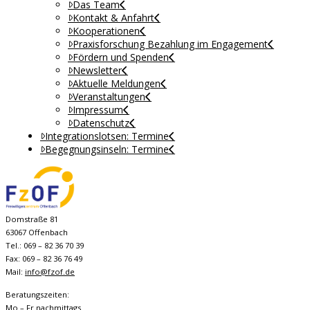
Das Team
Kontakt & Anfahrt
Kooperationen
Praxisforschung Bezahlung im Engagement
Fördern und Spenden
Newsletter
Aktuelle Meldungen
Veranstaltungen
Impressum
Datenschutz
Integrationslotsen: Termine
Begegnungsinseln: Termine
Domstraße 81
63067 Offenbach
Tel.: 069 – 82 36 70 39
Fax: 069 – 82 36 76 49
Mail:
info@fzof.de
Beratungszeiten:
Mo – Fr nachmittags