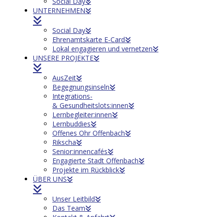
Social Day
UNTERNEHMEN
Social Day
Ehrenamtskarte E-Card
Lokal engagieren und vernetzen
UNSERE PROJEKTE
AusZeit
Begegnungsinseln
Integrations-
& Gesundheitslots:innen
Lernbegleiter:innen
Lernbuddies
Offenes Ohr Offenbach
Rikscha
Senior:innencafés
Engagierte Stadt Offenbach
Projekte im Rückblick
ÜBER UNS
Unser Leitbild
Das Team