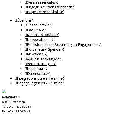
Senior:innencafés
Engagierte Stadt Offenbach
Projekte im Rückblick
Über uns
Unser Leitbild
Das Team
Kontakt & Anfahrt
Kooperationen
Praxisforschung Bezahlung im Engagement
Fördern und Spenden
Newsletter
Aktuelle Meldungen
Veranstaltungen
Impressum
Datenschutz
Integrationslotsen: Termine
Begegnungsinseln: Termine
Domstraße 81
63067 Offenbach
Tel.: 069 – 82 36 70 39
Fax: 069 – 82 36 76 49