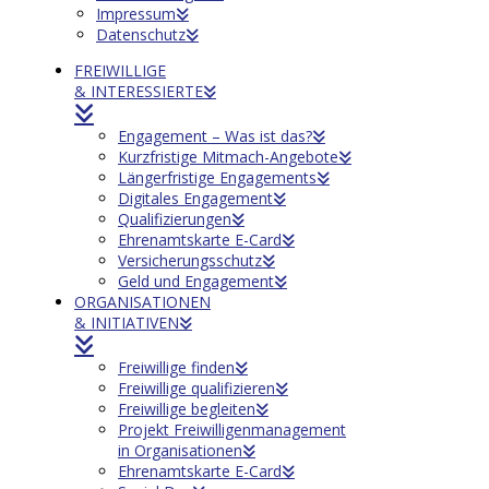
Impressum
Datenschutz
FREIWILLIGE
& INTERESSIERTE
Engagement – Was ist das?
Kurzfristige Mitmach-Angebote
Längerfristige Engagements
Digitales Engagement
Qualifizierungen
Ehrenamtskarte E-Card
Versicherungsschutz
Geld und Engagement
ORGANISATIONEN
& INITIATIVEN
Freiwillige finden
Freiwillige qualifizieren
Freiwillige begleiten
Projekt Freiwilligenmanagement
in Organisationen
Ehrenamtskarte E-Card