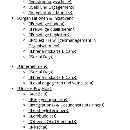
Versicherungsschutz
Geld und Engagement
Angebot des Monats
Organisationen & Initiativen
Freiwillige finden
Freiwillige qualifizieren
Freiwillige begleiten
Projekt Freiwilligenmanagement in
Organisationen
Ehrenamtskarte E-Card
Social Day
Unternehmen
Social Day
Ehrenamtskarte E-Card
Lokal engagieren und vernetzen
Unsere Projekte
AusZeit
Begegnungsinseln
Integrations- & Gesundheitslots:innen
Lernbegleiter:innen
Lernbuddies
Offenes Ohr Offenbach
Rikscha