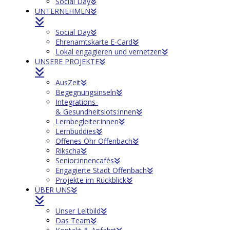
Social Day
UNTERNEHMEN
Social Day
Ehrenamtskarte E-Card
Lokal engagieren und vernetzen
UNSERE PROJEKTE
AusZeit
Begegnungsinseln
Integrations-
& Gesundheitslots:innen
Lernbegleiter:innen
Lernbuddies
Offenes Ohr Offenbach
Rikscha
Senior:innencafés
Engagierte Stadt Offenbach
Projekte im Rückblick
ÜBER UNS
Unser Leitbild
Das Team