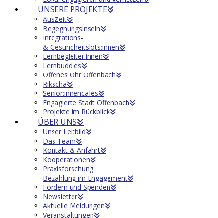
UNSERE PROJEKTE
AusZeit
Begegnungsinseln
Integrations-
& Gesundheitslots:innen
Lernbegleiter:innen
Lernbuddies
Offenes Ohr Offenbach
Rikscha
Senior:innencafés
Engagierte Stadt Offenbach
Projekte im Rückblick
ÜBER UNS
Unser Leitbild
Das Team
Kontakt & Anfahrt
Kooperationen
Praxisforschung
Bezahlung im Engagement
Fördern und Spenden
Newsletter
Aktuelle Meldungen
Veranstaltungen