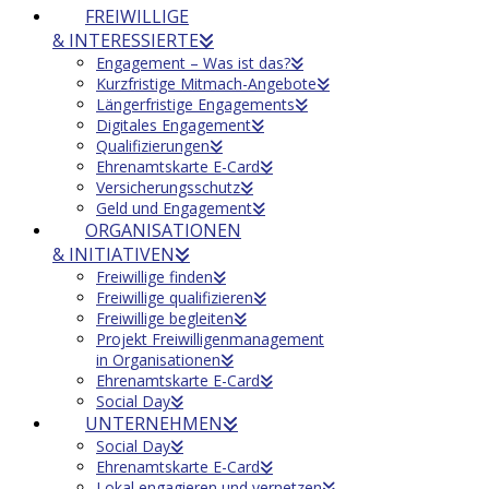
FREIWILLIGE
& INTERESSIERTE
Engagement – Was ist das?
Kurzfristige Mitmach-Angebote
Längerfristige Engagements
Digitales Engagement
Qualifizierungen
Ehrenamtskarte E-Card
Versicherungsschutz
Geld und Engagement
ORGANISATIONEN
& INITIATIVEN
Freiwillige finden
Freiwillige qualifizieren
Freiwillige begleiten
Projekt Freiwilligenmanagement
in Organisationen
Ehrenamtskarte E-Card
Social Day
UNTERNEHMEN
Social Day
Ehrenamtskarte E-Card
Lokal engagieren und vernetzen