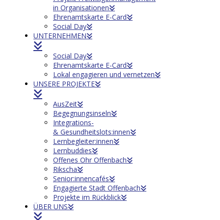
in Organisationen
Ehrenamtskarte E-Card
Social Day
UNTERNEHMEN
Social Day
Ehrenamtskarte E-Card
Lokal engagieren und vernetzen
UNSERE PROJEKTE
AusZeit
Begegnungsinseln
Integrations-
& Gesundheitslots:innen
Lernbegleiter:innen
Lernbuddies
Offenes Ohr Offenbach
Rikscha
Senior:innencafés
Engagierte Stadt Offenbach
Projekte im Rückblick
ÜBER UNS