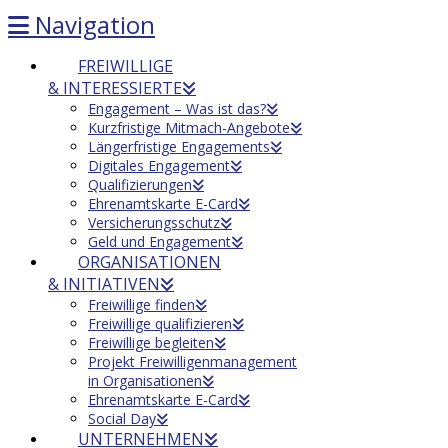
Navigation
FREIWILLIGE
& INTERESSIERTE
Engagement – Was ist das?
Kurzfristige Mitmach-Angebote
Längerfristige Engagements
Digitales Engagement
Qualifizierungen
Ehrenamtskarte E-Card
Versicherungsschutz
Geld und Engagement
ORGANISATIONEN
& INITIATIVEN
Freiwillige finden
Freiwillige qualifizieren
Freiwillige begleiten
Projekt Freiwilligenmanagement
in Organisationen
Ehrenamtskarte E-Card
Social Day
UNTERNEHMEN