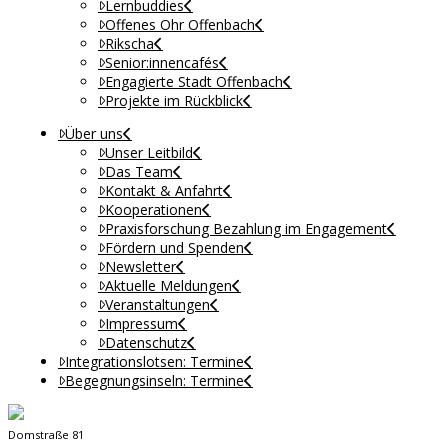
Lernbuddies
Offenes Ohr Offenbach
Rikscha
Senior:innencafés
Engagierte Stadt Offenbach
Projekte im Rückblick
Über uns
Unser Leitbild
Das Team
Kontakt & Anfahrt
Kooperationen
Praxisforschung Bezahlung im Engagement
Fördern und Spenden
Newsletter
Aktuelle Meldungen
Veranstaltungen
Impressum
Datenschutz
Integrationslotsen: Termine
Begegnungsinseln: Termine
Domstraße 81