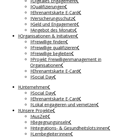
Digitales Engagement
Qualifizierungen
Ehrenamtskarte E-Card
Versicherungsschutz
Geld und Engagement
Angebot des Monats
Organisationen & Initiativen
Freiwillige finden
Freiwillige qualifizieren
Freiwillige begleiten
Projekt Freiwilligenmanagement in
Organisationen
Ehrenamtskarte E-Card
Social Day
Unternehmen
Social Day
Ehrenamtskarte E-Card
Lokal engagieren und vernetzen
Unsere Projekte
AusZeit
Begegnungsinseln
Integrations- & Gesundheitslots:innen
Lernbegleiter:innen