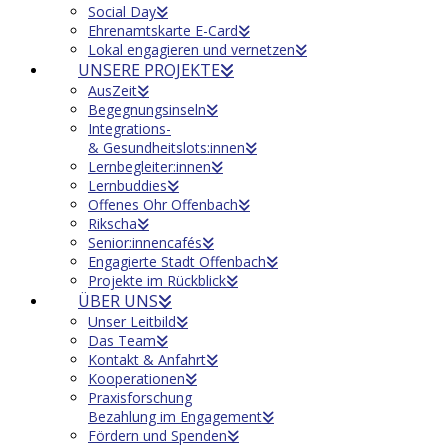
Social Day
Ehrenamtskarte E-Card
Lokal engagieren und vernetzen
UNSERE PROJEKTE
AusZeit
Begegnungsinseln
Integrations-
& Gesundheitslots:innen
Lernbegleiter:innen
Lernbuddies
Offenes Ohr Offenbach
Rikscha
Senior:innencafés
Engagierte Stadt Offenbach
Projekte im Rückblick
ÜBER UNS
Unser Leitbild
Das Team
Kontakt & Anfahrt
Kooperationen
Praxisforschung
Bezahlung im Engagement
Fördern und Spenden