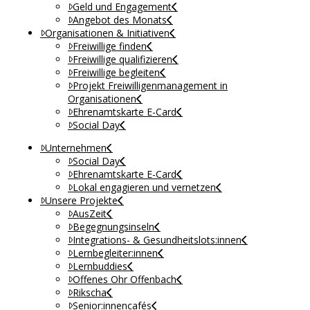
Geld und Engagement
Angebot des Monats
Organisationen & Initiativen
Freiwillige finden
Freiwillige qualifizieren
Freiwillige begleiten
Projekt Freiwilligenmanagement in
Organisationen
Ehrenamtskarte E-Card
Social Day
Unternehmen
Social Day
Ehrenamtskarte E-Card
Lokal engagieren und vernetzen
Unsere Projekte
AusZeit
Begegnungsinseln
Integrations- & Gesundheitslots:innen
Lernbegleiter:innen
Lernbuddies
Offenes Ohr Offenbach
Rikscha
Senior:innencafés