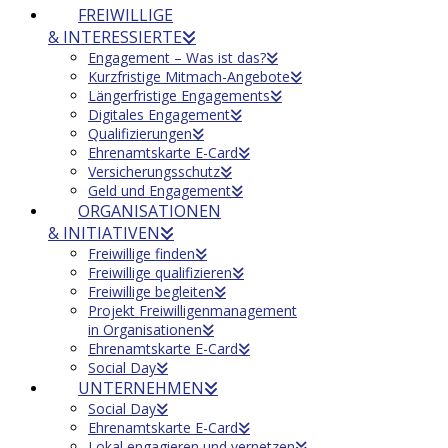
FREIWILLIGE
& INTERESSIERTE
Engagement – Was ist das?
Kurzfristige Mitmach-Angebote
Längerfristige Engagements
Digitales Engagement
Qualifizierungen
Ehrenamtskarte E-Card
Versicherungsschutz
Geld und Engagement
ORGANISATIONEN
& INITIATIVEN
Freiwillige finden
Freiwillige qualifizieren
Freiwillige begleiten
Projekt Freiwilligenmanagement
in Organisationen
Ehrenamtskarte E-Card
Social Day
UNTERNEHMEN
Social Day
Ehrenamtskarte E-Card
Lokal engagieren und vernetzen