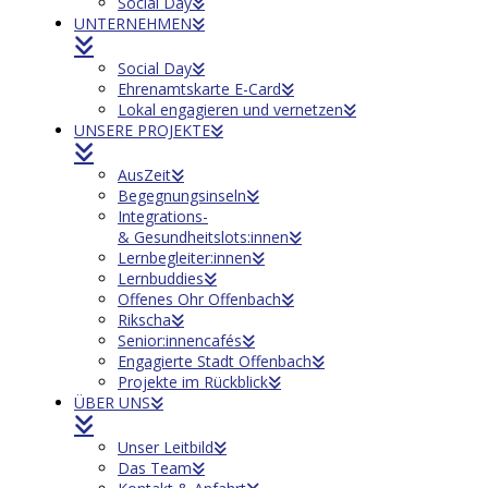
Social Day
UNTERNEHMEN
Social Day
Ehrenamtskarte E-Card
Lokal engagieren und vernetzen
UNSERE PROJEKTE
AusZeit
Begegnungsinseln
Integrations-
& Gesundheitslots:innen
Lernbegleiter:innen
Lernbuddies
Offenes Ohr Offenbach
Rikscha
Senior:innencafés
Engagierte Stadt Offenbach
Projekte im Rückblick
ÜBER UNS
Unser Leitbild
Das Team