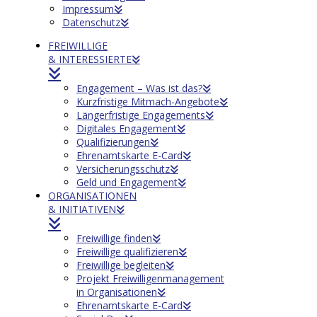
Impressum
Datenschutz
FREIWILLIGE
& INTERESSIERTE
Engagement – Was ist das?
Kurzfristige Mitmach-Angebote
Längerfristige Engagements
Digitales Engagement
Qualifizierungen
Ehrenamtskarte E-Card
Versicherungsschutz
Geld und Engagement
ORGANISATIONEN
& INITIATIVEN
Freiwillige finden
Freiwillige qualifizieren
Freiwillige begleiten
Projekt Freiwilligenmanagement
in Organisationen
Ehrenamtskarte E-Card