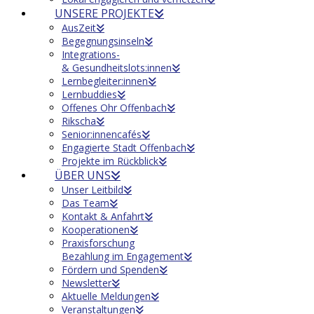
UNSERE PROJEKTE
AusZeit
Begegnungsinseln
Integrations-
& Gesundheitslots:innen
Lernbegleiter:innen
Lernbuddies
Offenes Ohr Offenbach
Rikscha
Senior:innencafés
Engagierte Stadt Offenbach
Projekte im Rückblick
ÜBER UNS
Unser Leitbild
Das Team
Kontakt & Anfahrt
Kooperationen
Praxisforschung
Bezahlung im Engagement
Fördern und Spenden
Newsletter
Aktuelle Meldungen
Veranstaltungen