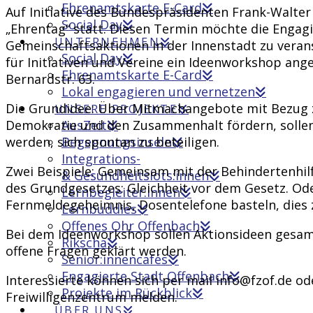
Ehrenamtskarte E-Card
Auf Initiative des Bundespräsidenten Frank-Walter
Social Day
„Ehrentag“ statt. Diesen Termin möchte die Engag
UNTERNEHMEN
Gemeinschaftsaktionen in der Innenstadt zu vera
Social Day
für Initiativen und Vereine ein Ideenworkshop an
Ehrenamtskarte E-Card
Bernardstr. 63.
Lokal engagieren und vernetzen
Die Grundidee: Über Mitmachangebote mit Bezug zu
UNSERE PROJEKTE
AusZeit
Demokratie und den Zusammenhalt fördern, sollen
Begegnungsinseln
werden, sich spontan zu beteiligen.
Integrations-
Zwei Beispiele: Gemeinsam mit der Behindertenhil
& Gesundheitslots:innen
des Grundgesetzes: Gleichheit vor dem Gesetz. Oder
Lernbegleiter:innen
Fernmeldegeheimnis, Dosentelefone basteln, dies z
Lernbuddies
Offenes Ohr Offenbach
Bei dem Ideenworkshop sollen Aktionsideen gesam
Rikscha
offene Fragen geklärt werden.
Senior:innencafés
Engagierte Stadt Offenbach
Interessierte können sich per mail info@fzof.de o
Projekte im Rückblick
Freiwilligenzentrum melden.
ÜBER UNS