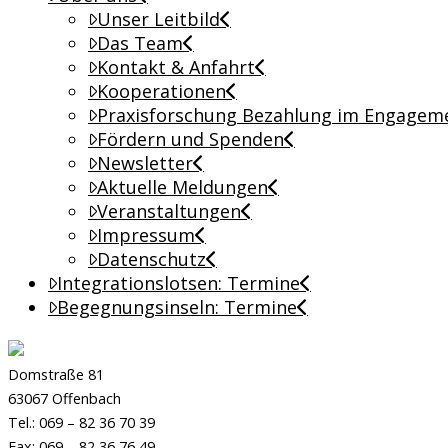
Unser Leitbild
Das Team
Kontakt & Anfahrt
Kooperationen
Praxisforschung Bezahlung im Engagem
Fördern und Spenden
Newsletter
Aktuelle Meldungen
Veranstaltungen
Impressum
Datenschutz
Integrationslotsen: Termine
Begegnungsinseln: Termine
Domstraße 81
63067 Offenbach
Tel.: 069 – 82 36 70 39
Fax: 069 – 82 36 76 49