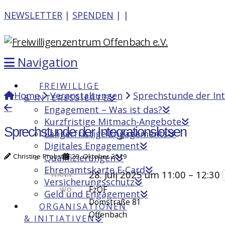
NEWSLETTER
|
SPENDEN
|
|
Navigation
FREIWILLIGE
Home
Veranstaltungen
Sprechstunde der Int
& INTERESSIERTE
Engagement – Was ist das?
Kurzfristige Mitmach-Angebote
Sprechstunde der Integrationslotsen
Längerfristige Engagements
Digitales Engagement
Christine Probst
29. Oktober 2019
Qualifizierungen
Ehrenamtskarte E-Card
28. Juli 2025 um 11:00 – 12:30
WANN:
Versicherungsschutz
FzOF
WO:
Geld und Engagement
Domstraße 81
ORGANISATIONEN
Offenbach
& INITIATIVEN