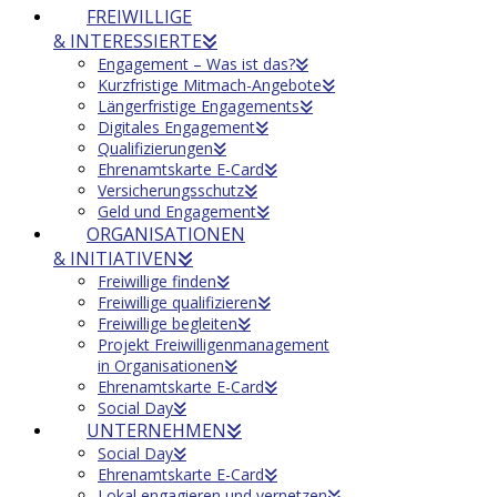
FREIWILLIGE
& INTERESSIERTE
Engagement – Was ist das?
Kurzfristige Mitmach-Angebote
Längerfristige Engagements
Digitales Engagement
Qualifizierungen
Ehrenamtskarte E-Card
Versicherungsschutz
Geld und Engagement
ORGANISATIONEN
& INITIATIVEN
Freiwillige finden
Freiwillige qualifizieren
Freiwillige begleiten
Projekt Freiwilligenmanagement
in Organisationen
Ehrenamtskarte E-Card
Social Day
UNTERNEHMEN
Social Day
Ehrenamtskarte E-Card
Lokal engagieren und vernetzen