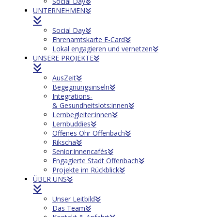
Social Day
UNTERNEHMEN
Social Day
Ehrenamtskarte E-Card
Lokal engagieren und vernetzen
UNSERE PROJEKTE
AusZeit
Begegnungsinseln
Integrations-
& Gesundheitslots:innen
Lernbegleiter:innen
Lernbuddies
Offenes Ohr Offenbach
Rikscha
Senior:innencafés
Engagierte Stadt Offenbach
Projekte im Rückblick
ÜBER UNS
Unser Leitbild
Das Team