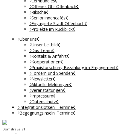
Lernbuddies
Offenes Ohr Offenbach
Rikscha
Senior:innencafés
Engagierte Stadt Offenbach
Projekte im Rückblick
Über uns
Unser Leitbild
Das Team
Kontakt & Anfahrt
Kooperationen
Praxisforschung Bezahlung im Engagement
Fördern und Spenden
Newsletter
Aktuelle Meldungen
Veranstaltungen
Impressum
Datenschutz
Integrationslotsen: Termine
Begegnungsinseln: Termine
Domstraße 81