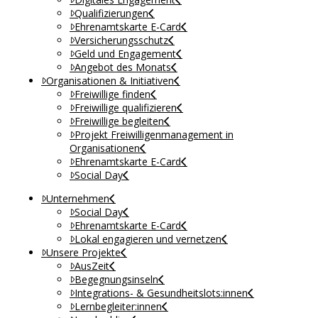
Qualifizierungen
Ehrenamtskarte E-Card
Versicherungsschutz
Geld und Engagement
Angebot des Monats
Organisationen & Initiativen
Freiwillige finden
Freiwillige qualifizieren
Freiwillige begleiten
Projekt Freiwilligenmanagement in
Organisationen
Ehrenamtskarte E-Card
Social Day
Unternehmen
Social Day
Ehrenamtskarte E-Card
Lokal engagieren und vernetzen
Unsere Projekte
AusZeit
Begegnungsinseln
Integrations- & Gesundheitslots:innen
Lernbegleiter:innen