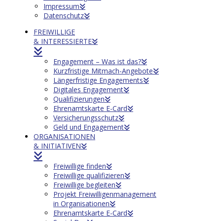
Impressum
Datenschutz
FREIWILLIGE
& INTERESSIERTE
Engagement – Was ist das?
Kurzfristige Mitmach-Angebote
Längerfristige Engagements
Digitales Engagement
Qualifizierungen
Ehrenamtskarte E-Card
Versicherungsschutz
Geld und Engagement
ORGANISATIONEN
& INITIATIVEN
Freiwillige finden
Freiwillige qualifizieren
Freiwillige begleiten
Projekt Freiwilligenmanagement
in Organisationen
Ehrenamtskarte E-Card