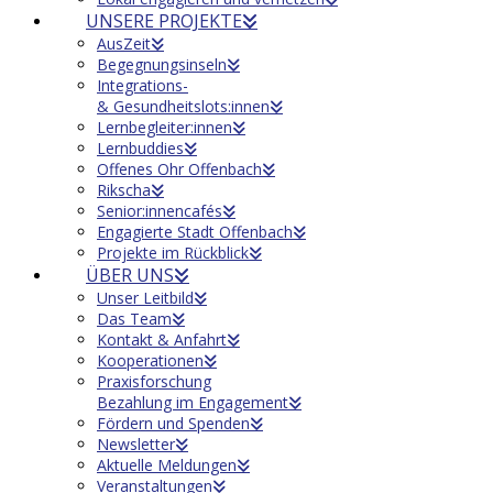
UNSERE PROJEKTE
AusZeit
Begegnungsinseln
Integrations-
& Gesundheitslots:innen
Lernbegleiter:innen
Lernbuddies
Offenes Ohr Offenbach
Rikscha
Senior:innencafés
Engagierte Stadt Offenbach
Projekte im Rückblick
ÜBER UNS
Unser Leitbild
Das Team
Kontakt & Anfahrt
Kooperationen
Praxisforschung
Bezahlung im Engagement
Fördern und Spenden
Newsletter
Aktuelle Meldungen
Veranstaltungen