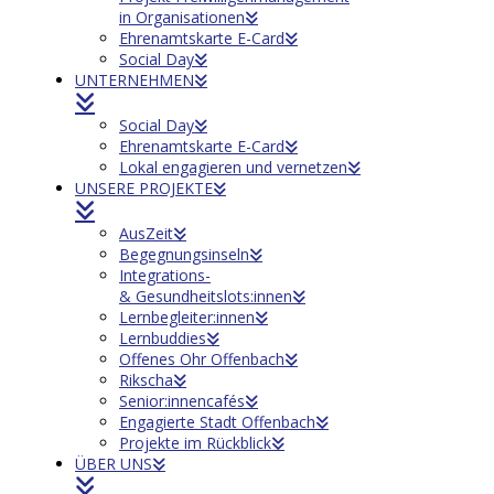
in Organisationen
Ehrenamtskarte E-Card
Social Day
UNTERNEHMEN
Social Day
Ehrenamtskarte E-Card
Lokal engagieren und vernetzen
UNSERE PROJEKTE
AusZeit
Begegnungsinseln
Integrations-
& Gesundheitslots:innen
Lernbegleiter:innen
Lernbuddies
Offenes Ohr Offenbach
Rikscha
Senior:innencafés
Engagierte Stadt Offenbach
Projekte im Rückblick
ÜBER UNS