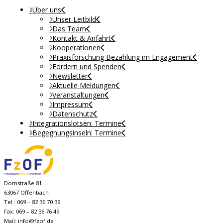
Über uns
Unser Leitbild
Das Team
Kontakt & Anfahrt
Kooperationen
Praxisforschung Bezahlung im Engagement
Fördern und Spenden
Newsletter
Aktuelle Meldungen
Veranstaltungen
Impressum
Datenschutz
Integrationslotsen: Termine
Begegnungsinseln: Termine
Domstraße 81
63067 Offenbach
Tel.: 069 – 82 36 70 39
Fax: 069 – 82 36 76 49
Mail:
info@fzof.de