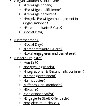
Organisationen & Initiativen
Freiwillige finden
Freiwillige qualifizieren
Freiwillige begleiten
Projekt Freiwilligenmanagement in
Organisationen
Ehrenamtskarte E-Card
Social Day
Unternehmen
Social Day
Ehrenamtskarte E-Card
Lokal engagieren und vernetzen
Unsere Projekte
AusZeit
Begegnungsinseln
Integrations- & Gesundheitslots:innen
Lernbegleiter:innen
Lernbuddies
Offenes Ohr Offenbach
Rikscha
Senior:innencafés
Engagierte Stadt Offenbach
Projekte im Rückblick