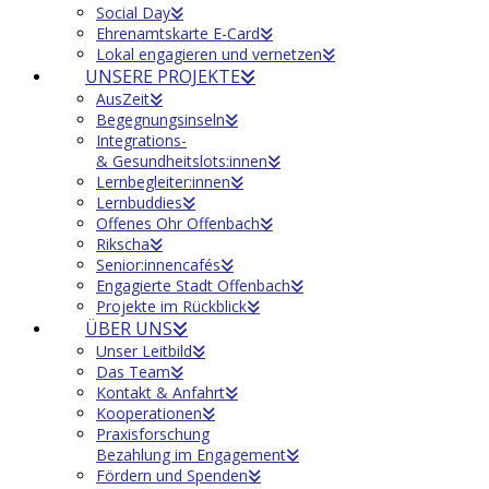
Social Day
Ehrenamtskarte E-Card
Lokal engagieren und vernetzen
UNSERE PROJEKTE
AusZeit
Begegnungsinseln
Integrations-
& Gesundheitslots:innen
Lernbegleiter:innen
Lernbuddies
Offenes Ohr Offenbach
Rikscha
Senior:innencafés
Engagierte Stadt Offenbach
Projekte im Rückblick
ÜBER UNS
Unser Leitbild
Das Team
Kontakt & Anfahrt
Kooperationen
Praxisforschung
Bezahlung im Engagement
Fördern und Spenden