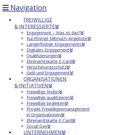
Navigation
FREIWILLIGE
& INTERESSIERTE
Engagement – Was ist das?
Kurzfristige Mitmach-Angebote
Längerfristige Engagements
Digitales Engagement
Qualifizierungen
Ehrenamtskarte E-Card
Versicherungsschutz
Geld und Engagement
ORGANISATIONEN
& INITIATIVEN
Freiwillige finden
Freiwillige qualifizieren
Freiwillige begleiten
Projekt Freiwilligenmanagement
in Organisationen
Ehrenamtskarte E-Card
Social Day
UNTERNEHMEN